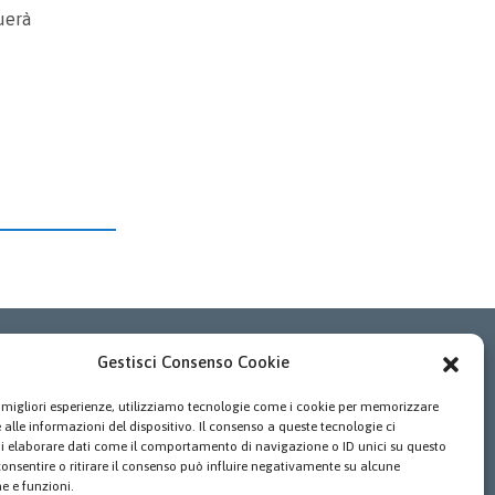
uerà
Privacy Policy
Gestisci Consenso Cookie
Leggi il testo completo dell’informativa
le migliori esperienze, utilizziamo tecnologie come i cookie per memorizzare
sulla Privacy Policy
alle informazioni del dispositivo. Il consenso a queste tecnologie ci
Cookie Policy
i elaborare dati come il comportamento di navigazione o ID unici su questo
consentire o ritirare il consenso può influire negativamente su alcune
Leggi il testo completo dell’informativa
he e funzioni.