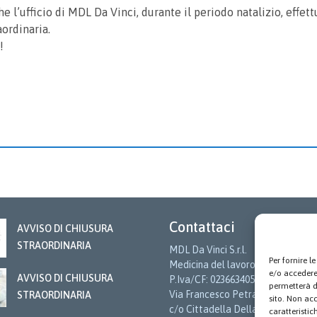
he l’ufficio di MDL Da Vinci, durante il periodo natalizio, effett
aordinaria.
!
Contattaci
AVVISO DI CHIUSURA
STRAORDINARIA
MDL Da Vinci S.r.l.
Per fornire 
Medicina del lavoro
e/o accedere 
AVVISO DI CHIUSURA
P.Iva/CF: 02366340566
permetterà d
Via Francesco Petrarca snc
STRAORDINARIA
sito. Non ac
c/o Cittadella Della Salute
caratteristic