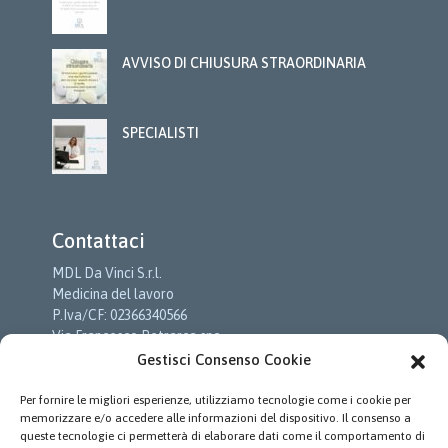
AVVISO DI CHIUSURA STRAORDINARIA
SPECIALISTI
Contattaci
MDL Da Vinci S.r.l.
Medicina del lavoro
P.Iva/CF: 02366340566
Via Francesco Petrarca snc
c/o Cittadella Della Salute
Gestisci Consenso Cookie
01033 Civita Castellana (VT)
Per fornire le migliori esperienze, utilizziamo tecnologie come i cookie per
Tel:
+39.0761.974310
memorizzare e/o accedere alle informazioni del dispositivo. Il consenso a
E-mail:
info@mdldavinci.it
queste tecnologie ci permetterà di elaborare dati come il comportamento di