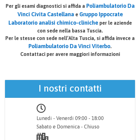
“Gruppo Da
Poliambulatorio Da
Per gli esami diagnostici si affida a
Vinci Civita Castellana
Gruppo Ippocrate
e
Vinci”
Laboratorio analisi chimico-cliniche
per le aziende
con sede nella bassa Tuscia.
Per le stesse con sede nell’Alta Tuscia, si affida invece a
Poliambulatorio Da Vinci Viterbo
.
Contattaci per avere maggiori informazioni
I nostri contatti
Lunedi - Venerdi 09:00 - 18:00
Sabato e Domenica - Chiuso