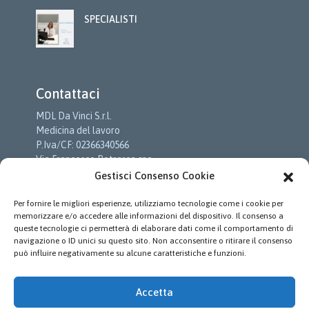
SPECIALISTI
Contattaci
MDL Da Vinci S.r.l.
Medicina del lavoro
P.Iva/CF: 02366340566
Via Francesco Petrarca snc
c/o Cittadella Della Salute
Gestisci Consenso Cookie
01033 Civita Castellana (VT)
Per fornire le migliori esperienze, utilizziamo tecnologie come i cookie per
Tel:
+39.0761.974310
memorizzare e/o accedere alle informazioni del dispositivo. Il consenso a
E-mail:
info@mdldavinci.it
queste tecnologie ci permetterà di elaborare dati come il comportamento di
Vai alla Pagina dei Contatti
→
navigazione o ID unici su questo sito. Non acconsentire o ritirare il consenso
può influire negativamente su alcune caratteristiche e funzioni.
Privacy Policy
Accetta
Leggi il testo completo dell’informativa sulla Privacy
Policy