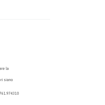
are la
ri siano
0761.974310