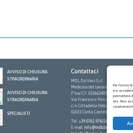
Contattaci
AVVISO DI CHIUSURA
STRAORDINARIA
MDL Da Vinci S.r.l.
Per fornire 
Medicina del lavoro
e/o accedere 
AVVISO DI CHIUSURA
P.Iva/CF: 02366340566
permetterà d
Via Francesco Petrarca snc
STRAORDINARIA
sito. Non ac
c/o Cittadella Della Salute
caratteristic
01033 Civita Castellana (VT)
SPECIALISTI
Tel:
+39.0761.974310
Ac
E-mail:
info@mdldavinci.it