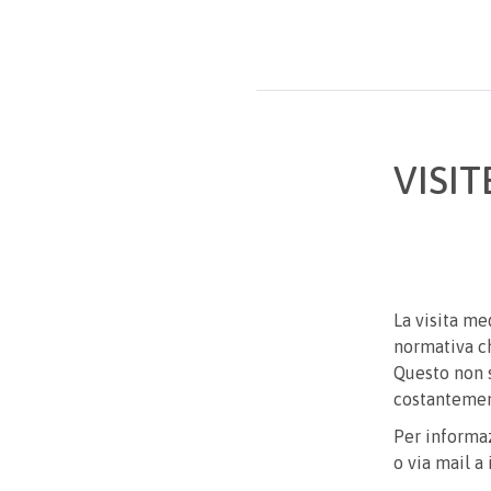
VISI
La visita me
normativa c
Questo non s
costantement
Per informaz
o via mail a