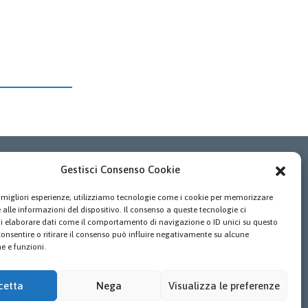
Privacy Policy
Gestisci Consenso Cookie
Leggi il testo completo dell’informativa
le migliori esperienze, utilizziamo tecnologie come i cookie per memorizzare
sulla Privacy Policy
alle informazioni del dispositivo. Il consenso a queste tecnologie ci
Cookie Policy
i elaborare dati come il comportamento di navigazione o ID unici su questo
consentire o ritirare il consenso può influire negativamente su alcune
Leggi il testo completo dell’informativa
he e funzioni.
sulla Cookie Policy
cetta
Nega
Visualizza le preferenze